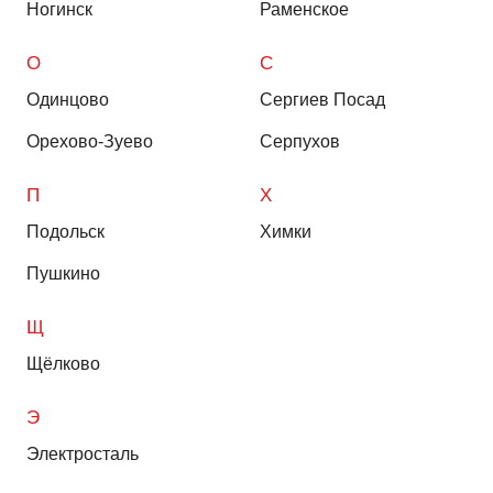
Ногинск
Раменское
О
С
Одинцово
Сергиев Посад
Орехово-Зуево
Серпухов
П
Х
Подольск
Химки
Пушкино
Щ
Щёлково
Э
Электросталь