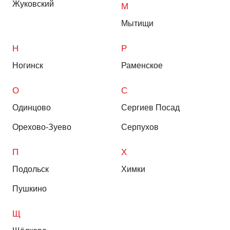
Жуковский
М
Мытищи
Н
Р
Ногинск
Раменское
О
С
Одинцово
Сергиев Посад
Орехово-Зуево
Серпухов
П
Х
Подольск
Химки
Пушкино
Щ