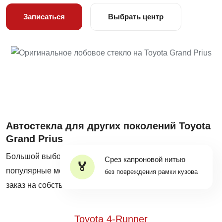
Записаться
Выбрать центр
Автостекла для других поколений Toyota
Grand Prius
Большой выбор оригинальных автостекол на все
Срез капроновой нитью
популярные модели Toyota Grand Prius в наличии и на
без повреждения рамки кузова
заказ на собственных складах Mobiscar®.
Toyota 4-Runner