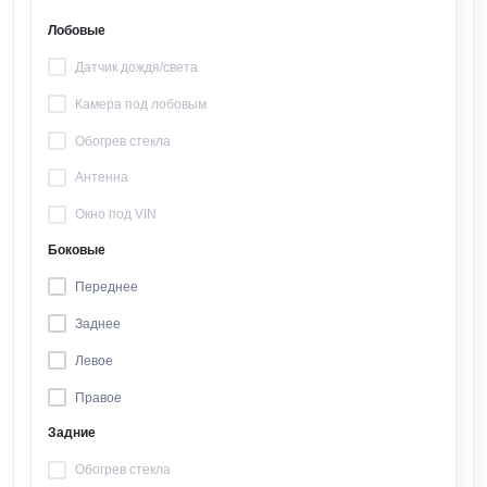
Лобовые
Датчик дождя/света
Камера под лобовым
Обогрев стекла
Антенна
Окно под VIN
Боковые
Переднее
Заднее
Левое
Правое
Задние
Обогрев стекла