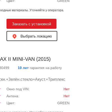
т
Цвет:
GREEN
ходные материалы. Уточняйте у оператора.
Заказать с установкой
Выбрать локацию
X II MINI-VAN (2015)
 30499
10 лет
гарантия на работу
кн.+Зелён.стекло+Акуст.+Триплекс
т
Окно под VIN:
Нет
т
Антена:
Нет
т
Цвет:
GREEN