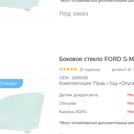
*Могут потребоваться дополнительные рас
Под заказ
Боковое стекло FORD S-MA
(5 оценок)
product id:
OEM:
1888000
Комплектация: Прав.+Зад.+Опуск
- Стандарт
Датчик дождя/света:
Не
Обогрев:
Не
Камера ADAS:
Не
*Могут потребоваться дополнительные рас