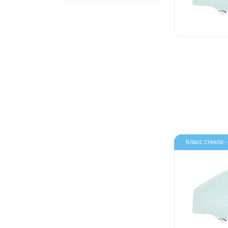
ADAS
сверления
Класс стекла 