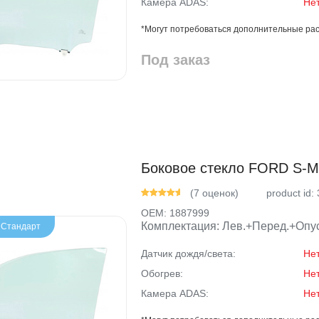
Камера ADAS:
Не
*Могут потребоваться дополнительные рас
Под заказ
Боковое стекло FORD S-MA
(7 оценок)
product id:
OEM:
1887999
Комплектация: Лев.+Перед.+Опус
- Стандарт
Датчик дождя/света:
Не
Обогрев:
Не
Камера ADAS:
Не