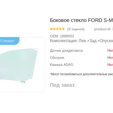
Боковое стекло FORD S-MA
(9 оценок)
product id:
OEM:
1888002
Комплектация: Лев.+Зад.+Опускн
- Стандарт
Датчик дождя/света:
Не
Обогрев:
Не
Камера ADAS:
Не
*Могут потребоваться дополнительные рас
Под заказ