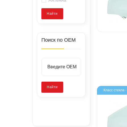
Найти
Поиск по OEM
Найти
Класс стекла 
Заводские
стенды
Запатентованная
Калибровка
технология
камер
Ремонт скола
стекла
без