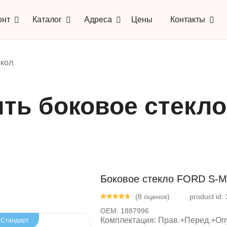
онт
Каталог
Адреса
Цены
Контакты
кол
ить боковое стекл
Боковое стекло FORD S-MA
(8 оценок)
product id:
OEM:
1887996
Комплектация: Прав.+Перед.+Опу
- Стандарт