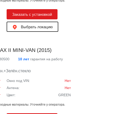
ходные материалы. Уточняйте у оператора.
Заказать с установкой
Выбрать локацию
X II MINI-VAN (2015)
 30500
10 лет
гарантия на работу
н.+Зелён.стекло
т
Окно под VIN:
Нет
т
Антена:
Нет
т
Цвет:
GREEN
ходные материалы. Уточняйте у оператора.