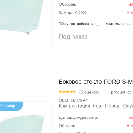
Обогрев:
Не
Камера ADAS:
Не
*Могут потребоваться дополнительные рас
Под заказ
Боковое стекло FORD S-MA
(5 оценок)
product id:
OEM:
1887997
Комплектация: Лев.+Перед.+Опус
- Стандарт
Датчик дождя/света:
Не
Обогрев:
Не