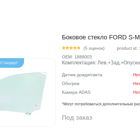
Боковое стекло FORD S-MA
(5 оценок)
product id:
OEM:
1888003
Комплектация: Лев.+Зад.+Опускн
- Стандарт
Датчик дождя/света:
Не
Обогрев:
Не
Камера ADAS:
Не
*Могут потребоваться дополнительные рас
Под заказ