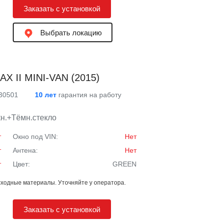
Заказать с установкой
Выбрать локацию
X II MINI-VAN (2015)
 30501
10 лет
гарантия на работу
н.+Тёмн.стекло
т
Окно под VIN:
Нет
т
Антена:
Нет
т
Цвет:
GREEN
ходные материалы. Уточняйте у оператора.
Заказать с установкой