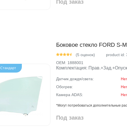
Под заказ
Боковое стекло FORD S-MA
(5 оценок)
product id:
OEM:
1888001
Комплектация: Прав.+Зад.+Опуск
- Стандарт
Датчик дождя/света:
Не
Обогрев:
Не
Камера ADAS:
Не
*Могут потребоваться дополнительные рас
Под заказ