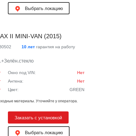
Выбрать локацию
X II MINI-VAN (2015)
 30502
10 лет
гарантия на работу
.+Зелён.стекло
т
Окно под VIN:
Нет
т
Антена:
Нет
т
Цвет:
GREEN
ходные материалы. Уточняйте у оператора.
Заказать с установкой
Выбрать локацию