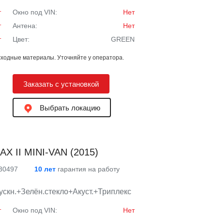
т
Окно под VIN:
Нет
т
Антена:
Нет
т
Цвет:
GREEN
ходные материалы. Уточняйте у оператора.
Заказать с установкой
Выбрать локацию
X II MINI-VAN (2015)
 30497
10 лет
гарантия на работу
скн.+Зелён.стекло+Акуст.+Триплекс
т
Окно под VIN:
Нет