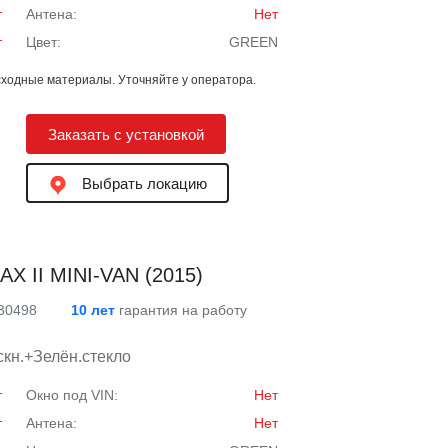
т
Антена:
Нет
т
Цвет:
GREEN
ходные материалы. Уточняйте у оператора.
Заказать с установкой
Выбрать локацию
X II MINI-VAN (2015)
 30498
10 лет
гарантия на работу
кн.+Зелён.стекло
т
Окно под VIN:
Нет
т
Антена:
Нет