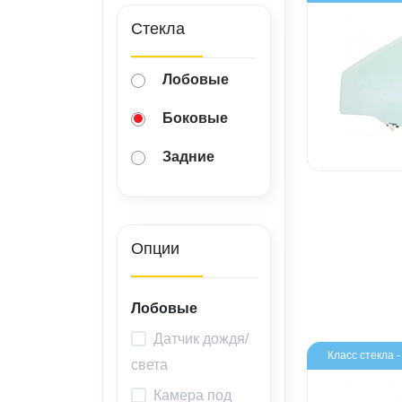
ВАКАНСИИ
Стекла
ВОПРОС-ОТВЕТ
Лобовые
Боковые
Задние
Опции
Лобовые
Датчик дождя/
Класс стекла 
света
Камера под