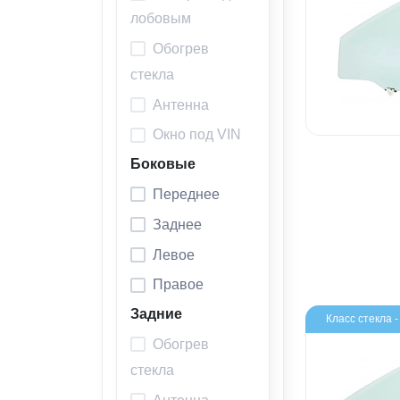
лобовым
Обогрев
стекла
Антенна
Окно под VIN
Боковые
Переднее
Заднее
Левое
Правое
Задние
Класс стекла 
Обогрев
стекла
Антенна