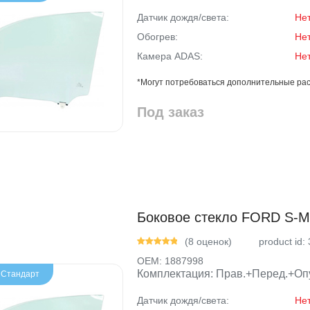
Датчик дождя/света:
Не
Обогрев:
Не
Камера ADAS:
Не
*Могут потребоваться дополнительные рас
Под заказ
Боковое стекло FORD S-MA
(8 оценок)
product id:
OEM:
1887998
Комплектация: Прав.+Перед.+Опу
- Стандарт
Датчик дождя/света:
Не