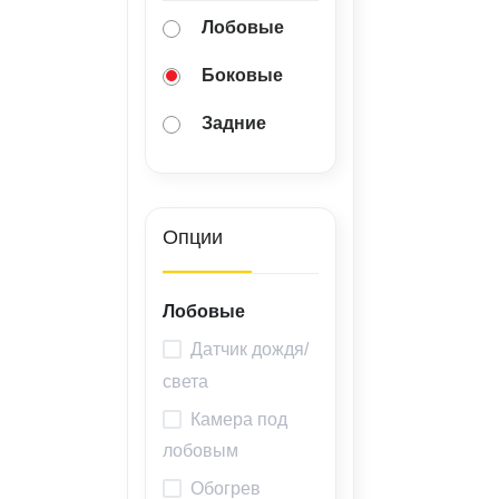
Лобовые
Боковые
Задние
Опции
Лобовые
Датчик дождя/
света
Камера под
лобовым
Обогрев