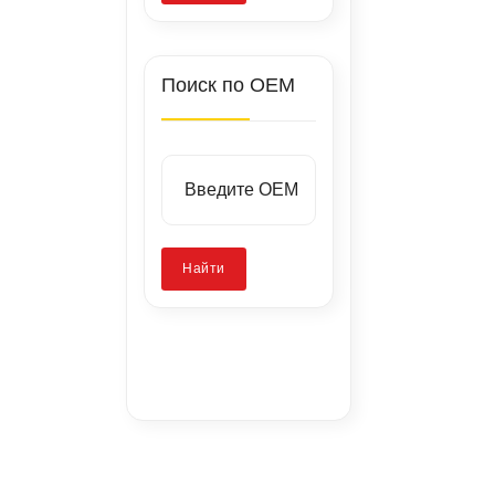
Поиск по OEM
Найти
Заводские
стенды
Запатентованная
Калибровка
технология
камер
Ремонт скола
стекла
без
ADAS
сверления