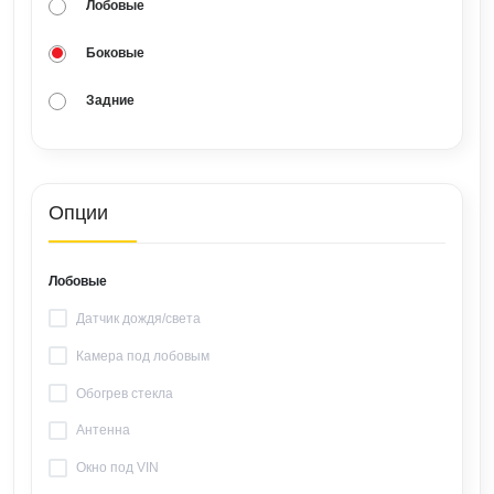
Лобовые
Боковые
Задние
Опции
Лобовые
Датчик дождя/света
Камера под лобовым
Обогрев стекла
Антенна
Окно под VIN