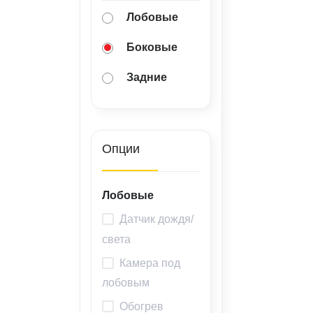
Лобовые
Боковые
Задние
Опции
Лобовые
Датчик дождя/
света
Камера под
лобовым
Обогрев