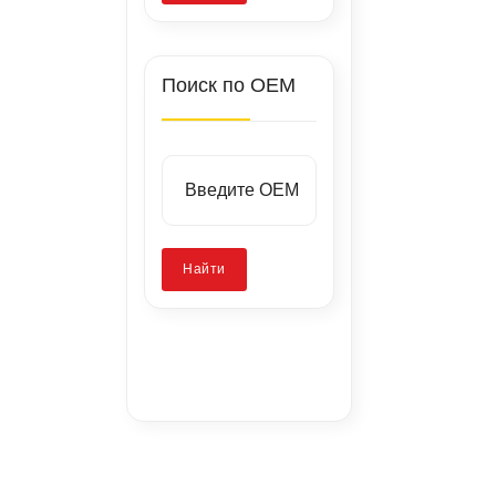
Поиск по OEM
Найти
Заводские
стенды
Запатентованная
Калибровка
технология
камер
Ремонт скола
стекла
без
ADAS
сверления