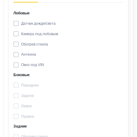
Лобовые
Датчик дождя/света
Камера под лобовым
Обогрев стекла
Антенна
Окно под VIN
Боковые
Переднее
Заднее
Левое
Правое
Задние
Обогрев стекла