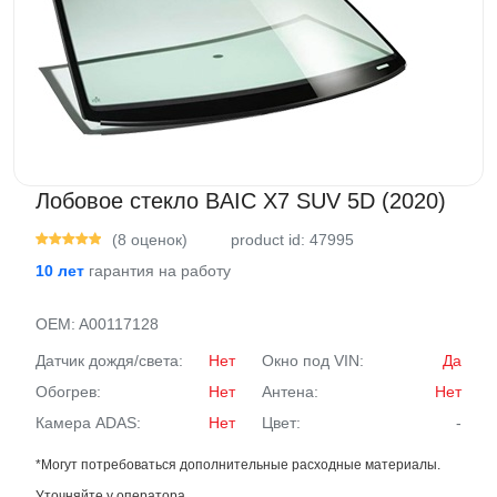
ВАКАНСИИ
ВОПРОС-ОТВЕТ
Лобовое стекло BAIC X7 SUV 5D (2020)
(8 оценок)
product id: 47995
10 лет
гарантия на работу
OEM:
A00117128
Датчик дождя/света:
Нет
Окно под VIN:
Да
Обогрев:
Нет
Антена:
Нет
Камера ADAS:
Нет
Цвет:
-
*Могут потребоваться дополнительные расходные материалы.
Уточняйте у оператора.