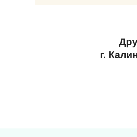
Дру
г. Кали