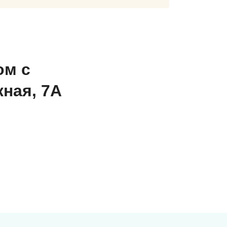
ом с
жная, 7А