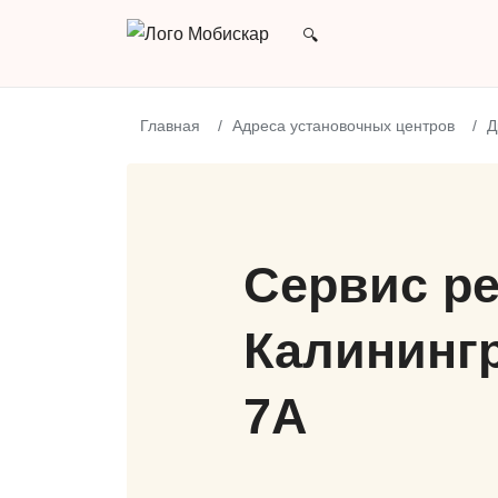
Главная
Адреса установочных центров
Д
Сервис ре
Калинингр
7А