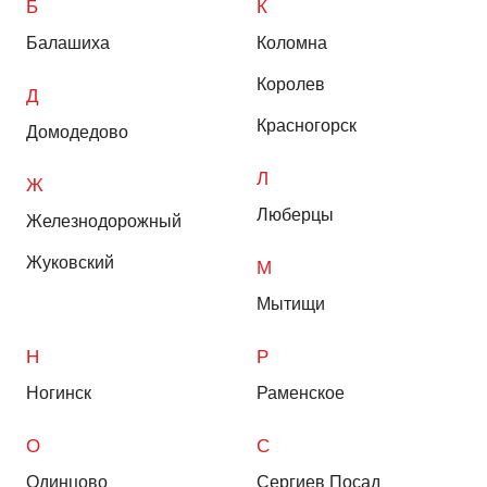
Б
К
Балашиха
Коломна
Королев
Д
Красногорск
Домодедово
Л
Ж
Люберцы
Железнодорожный
Жуковский
М
Мытищи
Н
Р
Ногинск
Раменское
О
С
Одинцово
Сергиев Посад