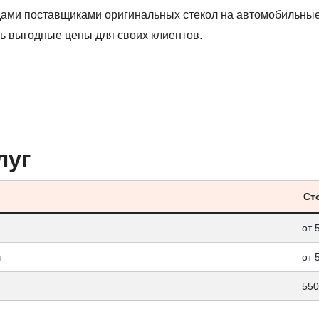
дами поставщиками оригинальных стекол на автомобильны
ь выгодные цены для своих клиентов.
луг
Ст
от 
ч
от 
550