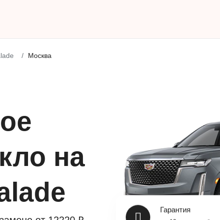
lade
Москва
ое
кло на
calade
Гарантия
до 10 лет на работу