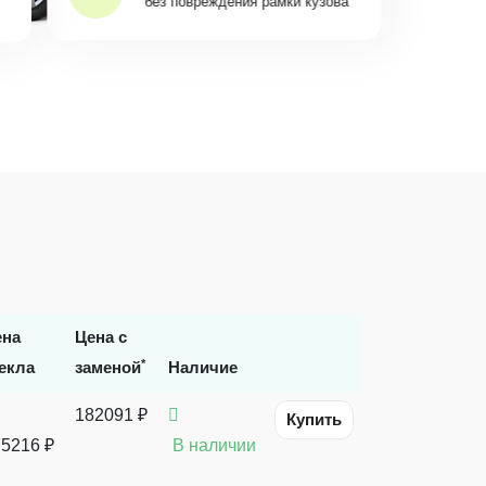
без повреждения рамки кузова
ена
Цена с
*
екла
заменой
Наличие
182091 ₽
Купить
5216 ₽
В наличии