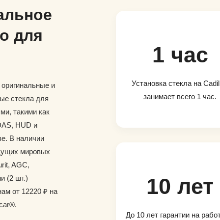
альное
о для
1 час
Установка стекла на Cadil
и оригинальные и
занимает всего 1 час.
ые стекла для
ми, такими как
DAS, HUD и
е. В наличии
дущих мировых
rit, AGC,
и (2 шт.)
10 лет
ам от 12220 ₽ на
car®.
До 10 лет гарантии на рабо