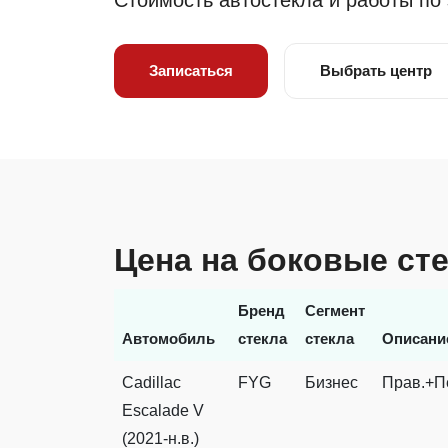
Стоимость автостекла и работы по
Записаться
Выбрать центр
Цена на боковые сте
Бренд
Сегмент
Автомобиль
стекла
стекла
Описани
Cadillac
FYG
Бизнес
Прав.+П
Escalade V
(2021-н.в.)