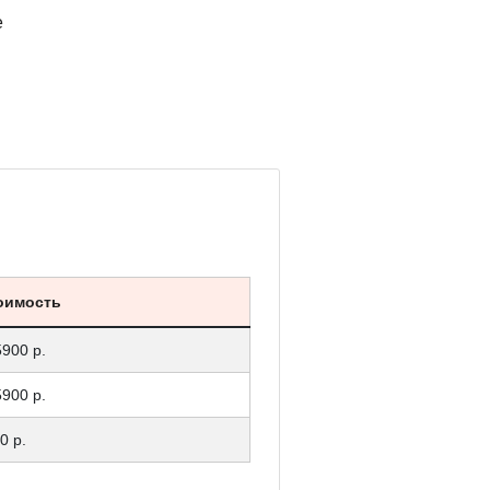
е
оимость
5900 р.
5900 р.
0 р.