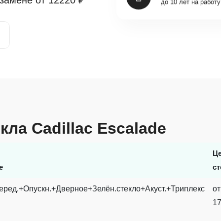
 замене от
12220 ₽
кла Cadillac Escalade
Ц
е
ст
еред.+Опускн.+Дверное+Зелён.стекло+Акуст.+Триплекс
от
17