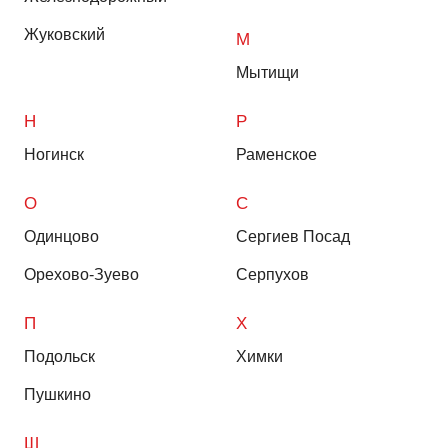
Жуковский
М
Мытищи
Н
Р
Ногинск
Раменское
О
С
Одинцово
Сергиев Посад
Орехово-Зуево
Серпухов
П
Х
Подольск
Химки
Пушкино
Щ