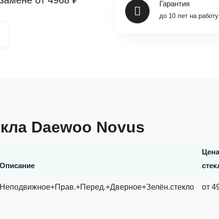
 замене от
4968 ₽
Гарантия
до 10 лет на работу
екла Daewoo Novus
Цен
Описание
стек
Неподвижное+Прав.+Перед.+Дверное+Зелён.стекло
от 4