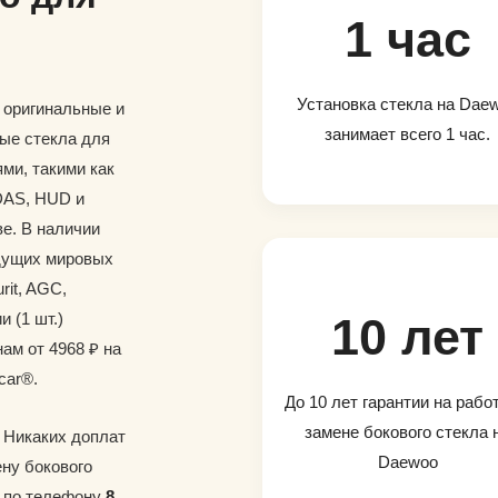
1 час
Установка стекла на Dae
и оригинальные и
занимает всего 1 час.
ые стекла для
ми, такими как
DAS, HUD и
е. В наличии
дущих мировых
rit, AGC,
и (1 шт.)
10 лет
ам от 4968 ₽ на
car®.
До 10 лет гарантии на рабо
замене бокового стекла 
. Никаких доплат
Daewoo
ену бокового
е по телефону
8