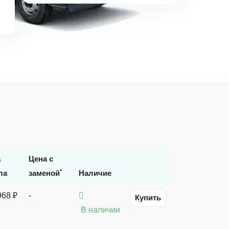
а
Цена с
*
ла
заменой
Наличие
968 ₽
-
Купить
В наличии