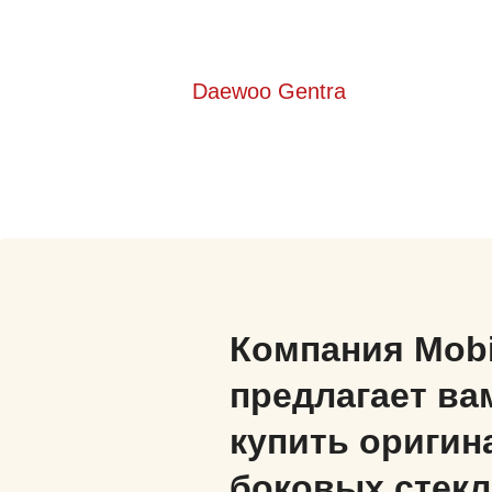
Daewoo Gentra
Компания Mob
предлагает ва
купить оригин
боковых стекл