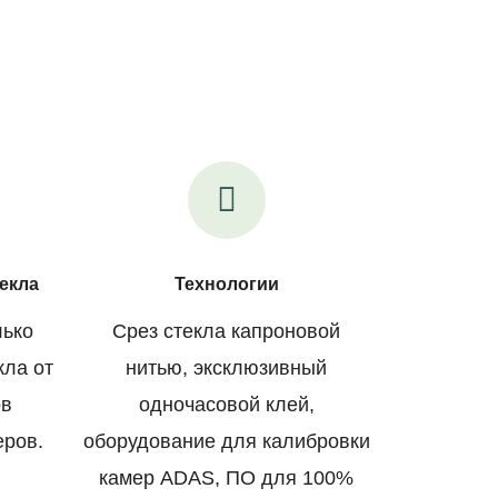
екла
Технологии
лько
Срез стекла капроновой
кла от
нитью, эксклюзивный
ов
одночасовой клей,
еров.
оборудование для калибровки
камер ADAS, ПО для 100%