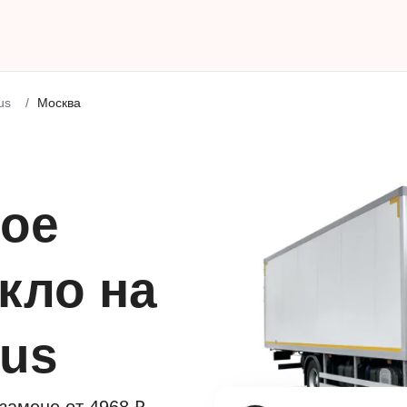
us
Москва
ое
кло на
vus