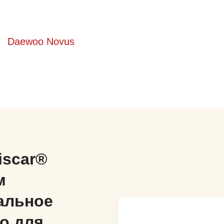
Daewoo Novus
iscar®
м
альное
о для