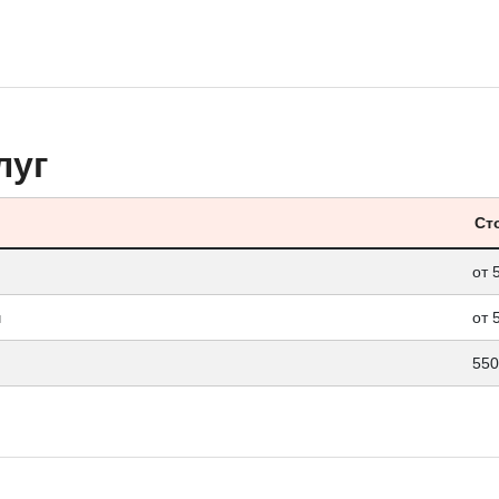
луг
Ст
от 
ч
от 
550