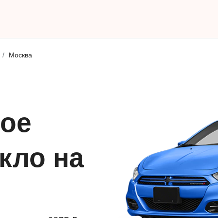
Москва
ое
кло на