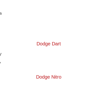
а
Dodge Dart
V
V
Dodge Nitro