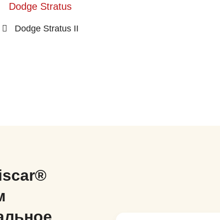
Dodge Stratus
Dodge Stratus II
iscar®
м
альное