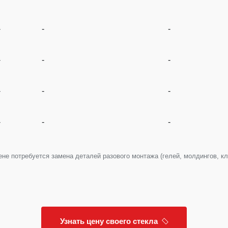
-
-
-
-
-
-
-
-
-
-
-
-
е потребуется замена деталей разового монтажа (гелей, молдингов, клип
Узнать цену своего стекла