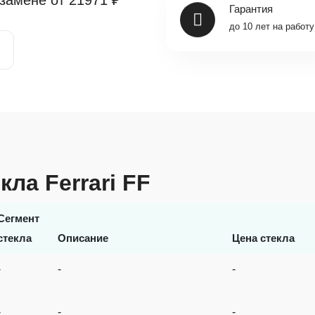
 замене от
21971 ₽
Гарантия
до 10 лет на работу
кла Ferrari FF
Сегмент
стекла
Описание
Цена стекла
-
-
-
-
-
-