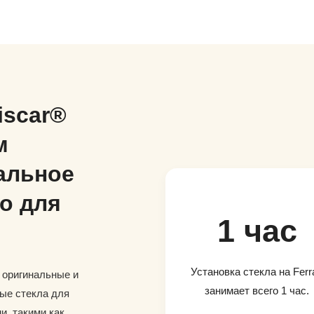
iscar®
м
альное
о для
1 час
Установка стекла на Ferra
и оригинальные и
занимает всего 1 час.
ые стекла для
и, такими как