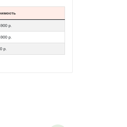
оимость
5900 р.
5900 р.
0 р.