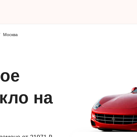
Москва
ое
кло на