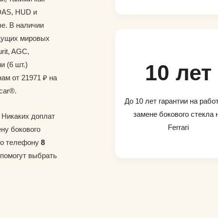
DAS, HUD и
е. В наличии
дущих мировых
rit, AGC,
и (6 шт.)
10 лет
ам от 21971 ₽ на
car®.
До 10 лет гарантии на рабо
замене бокового стекла 
. Никаких доплат
Ferrari
ену бокового
 по телефону
8
 помогут выбрать