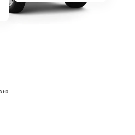
d
з на