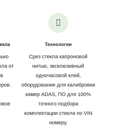
екла
Технологии
лько
Срез стекла капроновой
кла от
нитью, эксклюзивный
ов
одночасовой клей,
еров.
оборудование для калибровки
камер ADAS, ПО для 100%
овое
точного подбора
комплектации стекла по VIN
номеру.