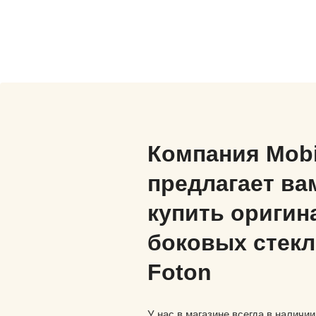
Компания Mob
предлагает ва
купить оригин
боковых стекл
Foton
У нас в магазине всегда в наличи