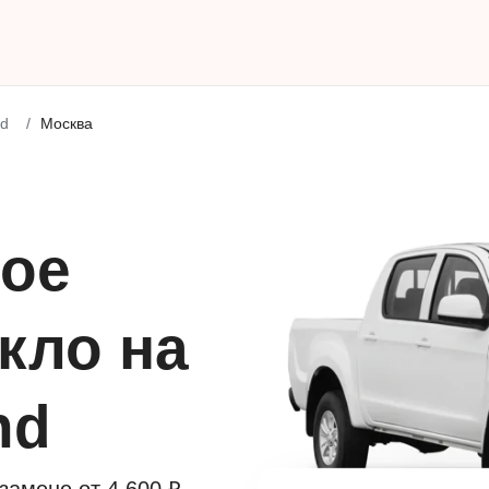
nd
Москва
ое
кло на
and