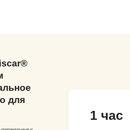
iscar®
м
альное
о для
1 час
и оригинальные и