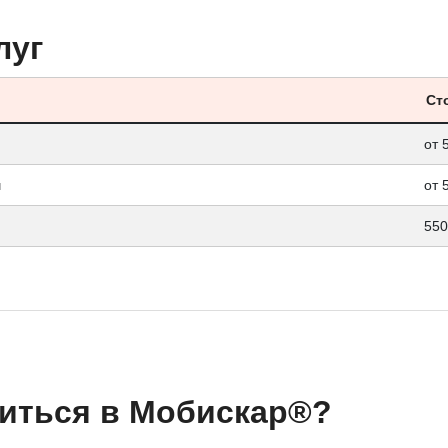
луг
Ст
от 
ч
от 
550
иться в Мобискар®?