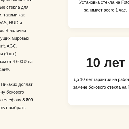
Установка стекла на Fot
ые стекла для
занимает всего 1 час.
, такими как
DAS, HUD и
е. В наличии
дущих мировых
rit, AGC,
и (0 шт.)
10 лет
ам от 4 600 ₽ на
car®.
До 10 лет гарантии на рабо
. Никаких доплат
замене бокового стекла на 
ену бокового
по телефону
8 800
огут выбрать