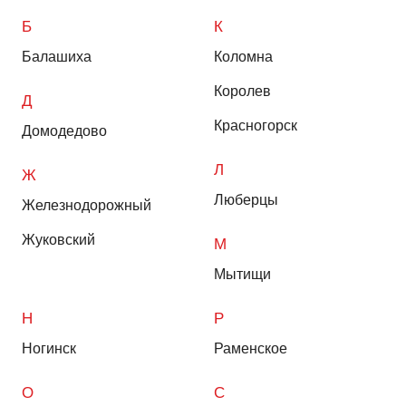
Б
К
Балашиха
Коломна
Королев
Д
Красногорск
Домодедово
Л
Ж
Люберцы
Железнодорожный
Жуковский
М
Мытищи
Н
Р
Ногинск
Раменское
О
С