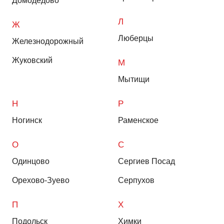
Домодедово
Л
Ж
Люберцы
Железнодорожный
Жуковский
М
Мытищи
Н
Р
Ногинск
Раменское
О
С
Одинцово
Сергиев Посад
Орехово-Зуево
Серпухов
П
Х
Подольск
Химки