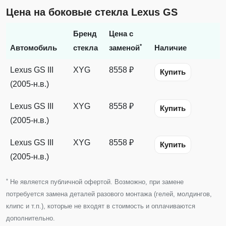
Цена на боковые стекла Lexus GS
Бренд
Цена с
*
Автомобиль
стекла
заменой
Наличие
Lexus GS III
XYG
8558 ₽
Купить
(2005-н.в.)
Lexus GS III
XYG
8558 ₽
Купить
(2005-н.в.)
Lexus GS III
XYG
8558 ₽
Купить
(2005-н.в.)
*
Не является публичной офертой. Возможно, при замене
потребуется замена деталей разового монтажа (гелей, молдингов,
клипс и т.п.), которые не входят в стоимость и оплачиваются
дополнительно.