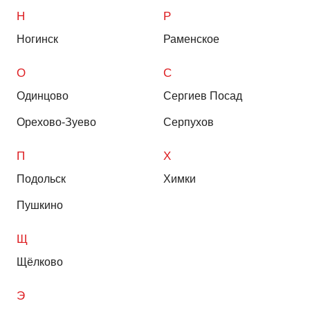
Н
Р
Ногинск
Раменское
О
С
Одинцово
Сергиев Посад
Орехово-Зуево
Серпухов
П
Х
Подольск
Химки
Пушкино
Щ
Щёлково
Э