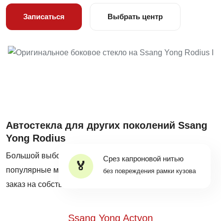
ВАКАНСИИ
Записаться
Выбрать центр
ВОПРОС-ОТВЕТ
Автостекла для других поколений Ssang
Yong Rodius
Большой выбор оригинальных автостекол на все
Срез капроновой нитью
популярные модели Ssang Yong Rodius в наличии и на
без повреждения рамки кузова
заказ на собственных складах Mobiscar®.
Ssang Yong Actyon