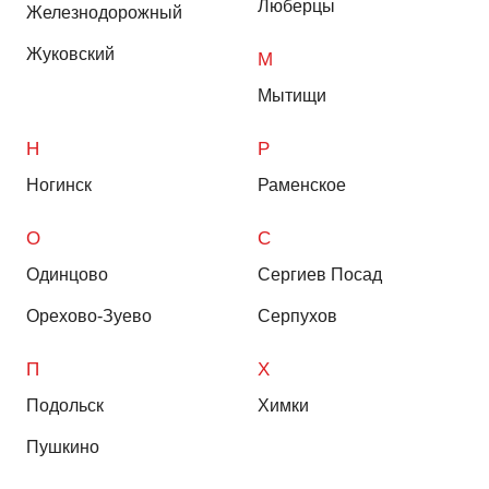
Люберцы
Железнодорожный
Жуковский
М
Мытищи
Н
Р
Ногинск
Раменское
О
С
Одинцово
Сергиев Посад
Орехово-Зуево
Серпухов
П
Х
Подольск
Химки
Пушкино