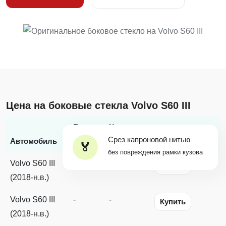
Цена на боковые стекла Volvo S60 III
Бренд
Цена с
Срез капроновой нитью
*
Автомобиль
стекла
заменой
Наличие
без повреждения рамки кузова
Volvo S60 III
-
-
Купить
(2018-н.в.)
Volvo S60 III
-
-
Купить
(2018-н.в.)