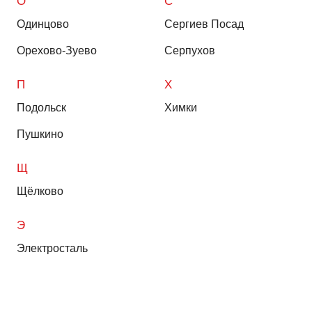
О
С
Одинцово
Сергиев Посад
Орехово-Зуево
Серпухов
П
Х
Подольск
Химки
Пушкино
Щ
Щёлково
Э
Электросталь