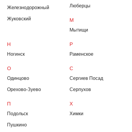
Люберцы
Железнодорожный
Жуковский
М
Мытищи
Н
Р
Ногинск
Раменское
О
С
Одинцово
Сергиев Посад
Орехово-Зуево
Серпухов
П
Х
Подольск
Химки
Пушкино