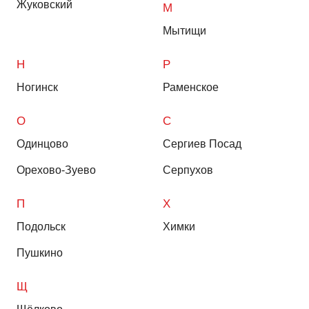
Жуковский
М
Мытищи
Н
Р
Ногинск
Раменское
О
С
Одинцово
Сергиев Посад
Орехово-Зуево
Серпухов
П
Х
Подольск
Химки
Пушкино
Щ