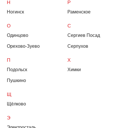
Н
Р
Ногинск
Раменское
О
С
Одинцово
Сергиев Посад
Орехово-Зуево
Серпухов
П
Х
Подольск
Химки
Пушкино
Щ
Щёлково
Э
Электросталь