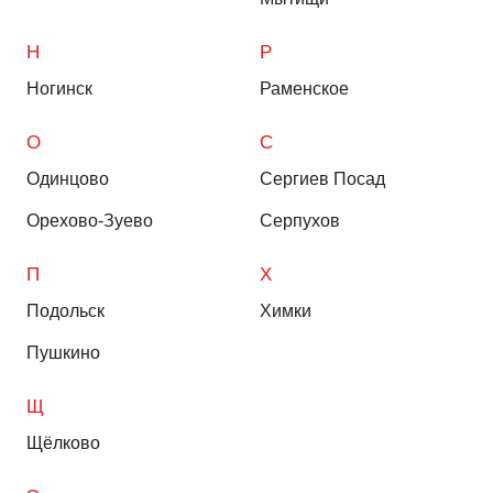
Н
Р
Ногинск
Раменское
О
С
Одинцово
Сергиев Посад
Орехово-Зуево
Серпухов
П
Х
Подольск
Химки
Пушкино
Щ
Щёлково