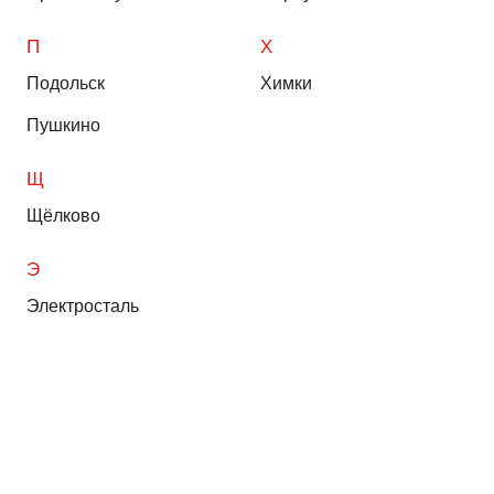
П
Х
Подольск
Химки
Пушкино
Щ
Щёлково
Э
Электросталь