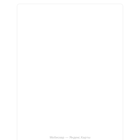
Мобискар — Яндекс.Карты