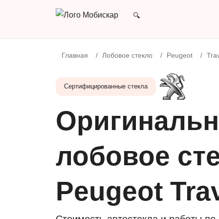
Главная
Лобовое стекло
Peugeot
Trav
Сертифицированные стекла
Оригинальн
лобовое сте
Peugeot Trav