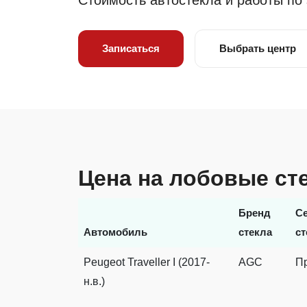
Стоимость автостекла и работы по
Записаться
Выбрать центр
Цена на лобовые стек
Бренд
С
Автомобиль
стекла
ст
Peugeot Traveller I (2017-
AGC
П
н.в.)