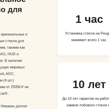
о для
1 час
Установка стекла на Peug
и оригинальные и
занимает всего 1 час.
ые стекла для
ми, такими как
DAS, HUD и
е. В наличии
дущих мировых
rit, AGC,
и (4 шт.)
10 лет
ам от 29356 ₽ на
car®.
До 10 лет гарантии на рабо
замене лобового стекла 
. Никаких доплат