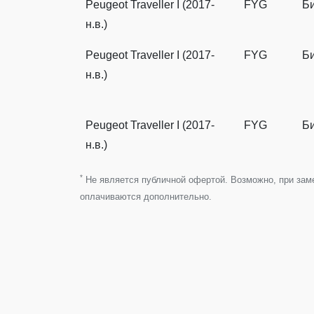
Peugeot Traveller I (2017-
FYG
Б
н.в.)
Peugeot Traveller I (2017-
FYG
Б
н.в.)
Peugeot Traveller I (2017-
FYG
Б
н.в.)
*
Не является публичной офертой. Возможно, при замен
оплачиваются дополнительно.