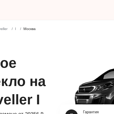
eller
I
Москва
ое
кло на
eller I
Гарантия