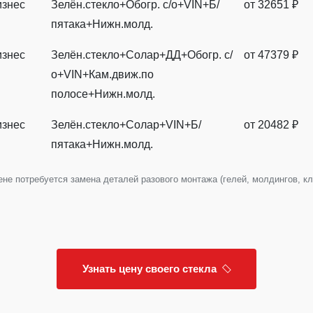
изнес
Зелён.стекло+Обогр. с/о+VIN+Б/
от 32651 ₽
пятака+Нижн.молд.
изнес
Зелён.стекло+Солар+ДД+Обогр. с/
от 47379 ₽
о+VIN+Кам.движ.по
полосе+Нижн.молд.
изнес
Зелён.стекло+Солар+VIN+Б/
от 20482 ₽
пятака+Нижн.молд.
е потребуется замена деталей разового монтажа (гелей, молдингов, клип
Узнать цену своего стекла