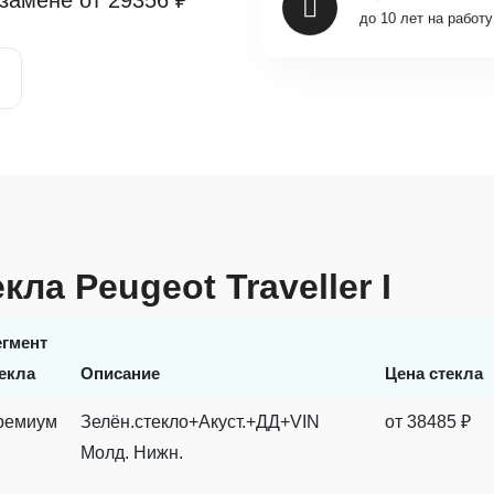
 замене от
29356 ₽
до 10 лет на работу
ла Peugeot Traveller I
егмент
екла
Описание
Цена стекла
ремиум
Зелён.стекло+Акуст.+ДД+VIN
от 38485 ₽
Молд. Нижн.