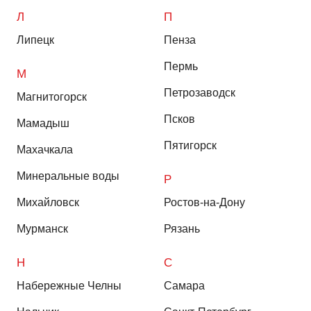
Л
П
Липецк
Пенза
Пермь
М
Петрозаводск
Магнитогорск
Псков
Мамадыш
Пятигорск
Махачкала
Минеральные воды
Р
Михайловск
Ростов-на-Дону
Мурманск
Рязань
Н
С
Набережные Челны
Самара