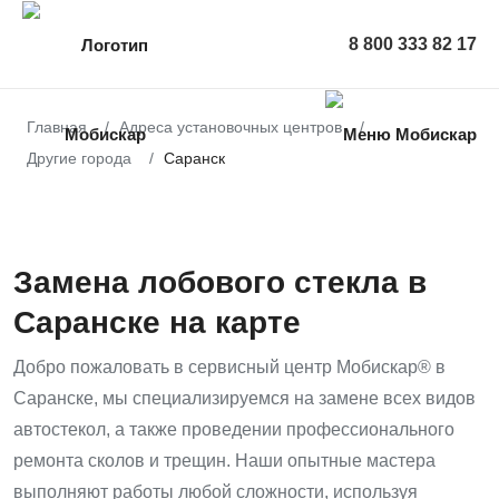
Адреса центров
Каталог стекла
Замена стекла
Ремонт стекла
О компании
8 800 333 82 17
Главная
Адреса установочных центров
ЗАМЕНА ЛОБОВОГО СТЕКЛА
РЕМОНТ СКОЛОВ
КАТАЛОГ ЛОБОВЫХ СТЕКОЛ
МОСКВА
О КОМПАНИИ
Другие города
Саранск
ЗАМЕНА БОКОВОГО СТЕКЛА
РЕМОНТ ТРЕЩИН
КАТАЛОГ БОКОВЫХ СТЕКОЛ
САНКТ-ПЕТЕРБУРГ
ОТЗЫВЫ
ЗАМЕНА ЗАДНЕГО СТЕКЛА
РЕМОНТ ЛОБОВОГО СТЕКЛА
КАТАЛОГ ЗАДНИХ СТЕКОЛ
ТУЛА
ГАРАНТИЯ
Замена лобового стекла в
УСТАНОВКА ЛОБОВОГО СТЕКЛА
БРЕНДЫ АВТОСТЕКОЛ
ДРУГИЕ ГОРОДА
АКЦИИ
Саранске на карте
ВКЛЕЙКА ЛОБОВОГО СТЕКЛА
ВЫПОЛНЕННЫЕ РАБОТЫ
Добро пожаловать в сервисный центр Мобискар® в
Саранске, мы специализируемся на замене всех видов
БЛОГ
автостекол, а также проведении профессионального
ремонта сколов и трещин. Наши опытные мастера
НАШИ МАСТЕРА
выполняют работы любой сложности, используя