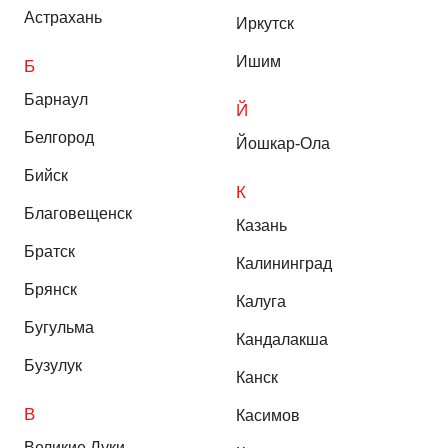
Астрахань
Иркутск
Ишим
Б
Барнаул
Й
Белгород
Йошкар-Ола
Бийск
К
Благовещенск
Казань
Братск
Калининград
Брянск
Калуга
Бугульма
Кандалакша
Бузулук
Канск
В
Касимов
Великие Луки