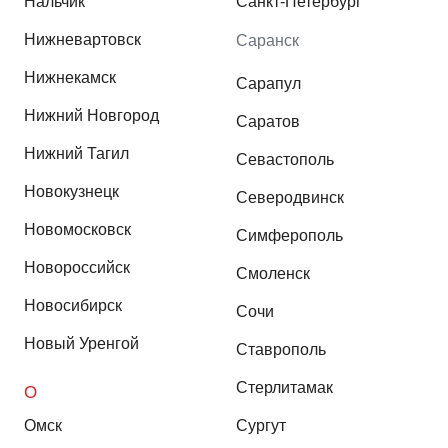
Нальчик
Санкт-Петербург
Нижневартовск
Саранск
Нижнекамск
Сарапул
Нижний Новгород
Саратов
Нижний Тагил
Севастополь
Новокузнецк
Северодвинск
Новомосковск
Симферополь
Новороссийск
Смоленск
Новосибирск
Сочи
Новый Уренгой
Ставрополь
Стерлитамак
О
Омск
Сургут