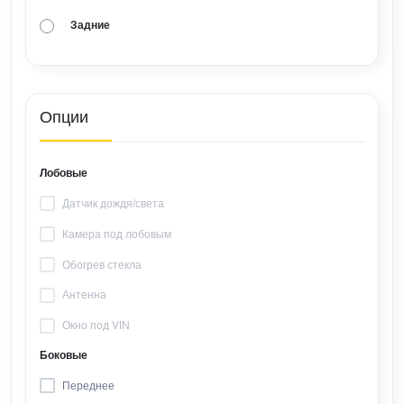
Задние
Опции
Лобовые
Датчик дождя/света
Камера под лобовым
Обогрев стекла
Антенна
Окно под VIN
Боковые
Переднее