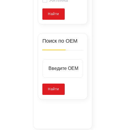
Найти
Поиск по OEM
Найти
Заводские
стенды
Запатентованная
Калибровка
технология
камер
Ремонт скола
стекла
без