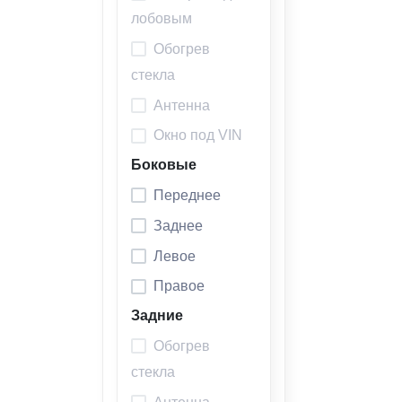
лобовым
Обогрев
стекла
Антенна
Окно под VIN
Боковые
Переднее
Заднее
Левое
Правое
Задние
Обогрев
стекла
Антенна