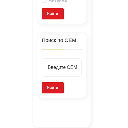
Найти
Поиск по OEM
Найти
Заводские
стенды
Запатентованная
Калибровка
технология
камер
Ремонт скола
стекла
без