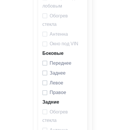
лобовым
Обогрев
стекла
Антенна
Окно под VIN
Боковые
Переднее
Заднее
Левое
Правое
Задние
Обогрев
стекла
Антенна