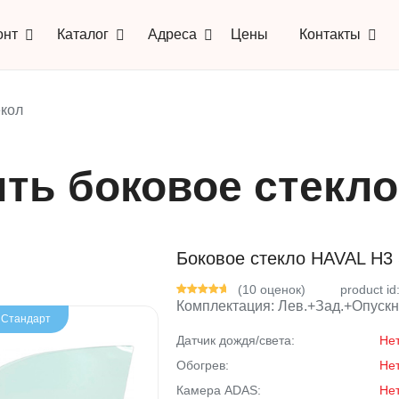
онт
Каталог
Адреса
Цены
Контакты
кол
ить боковое стекл
Боковое стекло HAVAL H3 
(10 оценок)
product id
Комплектация: Лев.+Зад.+Опуск
- Стандарт
Датчик дождя/света:
Не
Обогрев:
Не
Камера ADAS:
Не