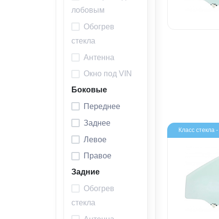
лобовым
Обогрев
стекла
Антенна
Окно под VIN
Боковые
Переднее
Заднее
Класс стекла 
Левое
Правое
Задние
Обогрев
стекла
Антенна