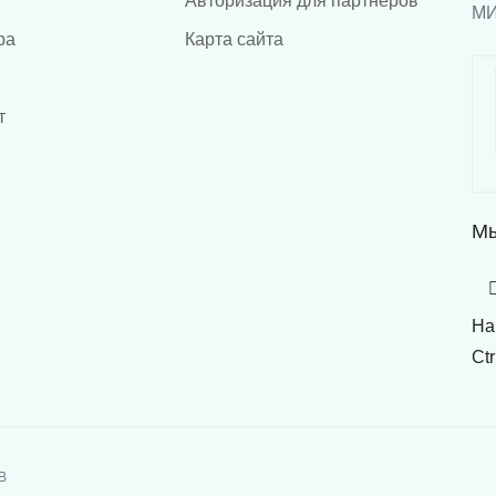
Авторизация для партнеров
ра
Карта сайта
т
Мы
На
Ctr
1В