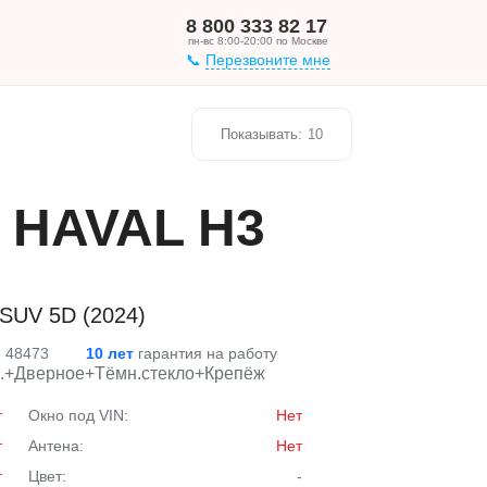
8 800 333 82 17
пн-вс 8:00-20:00 по Москве
Перезвоните мне
Показывать:
10
о HAVAL H3
SUV 5D (2024)
: 48473
10 лет
гарантия на работу
н.+Дверное+Тёмн.стекло+Крепёж
т
Окно под VIN:
Нет
т
Антена:
Нет
т
Цвет:
-