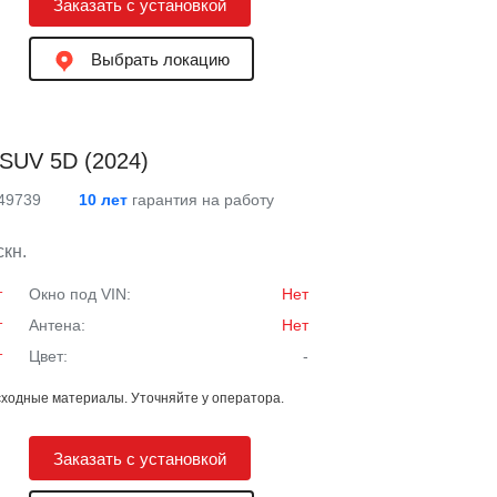
Заказать с установкой
Выбрать локацию
SUV 5D (2024)
 49739
10 лет
гарантия на работу
кн.
т
Окно под VIN:
Нет
т
Антена:
Нет
т
Цвет:
-
ходные материалы. Уточняйте у оператора.
Заказать с установкой