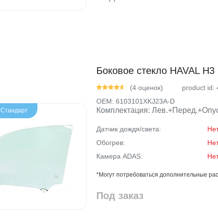
Боковое стекло HAVAL H3 
(4 оценок)
product id:
OEM:
6103101XKJ23A-D
Комплектация: Лев.+Перед.+Опус
- Стандарт
Датчик дождя/света:
Не
Обогрев:
Не
Камера ADAS:
Не
*Могут потребоваться дополнительные рас
Под заказ