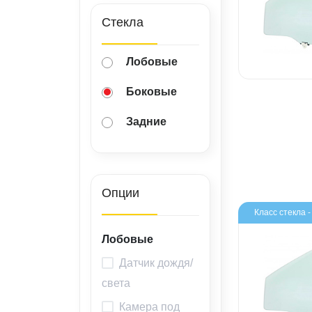
ВАКАНСИИ
Стекла
ВОПРОС-ОТВЕТ
Лобовые
Боковые
Задние
Опции
Класс стекла 
Лобовые
Датчик дождя/
света
Камера под