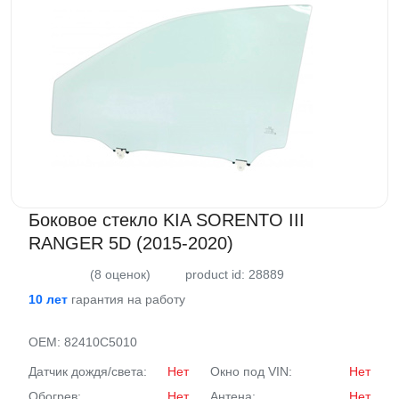
Боковое стекло KIA SORENTO III
RANGER 5D (2015-2020)
(8 оценок)
product id: 28889
10 лет
гарантия на работу
OEM:
82410C5010
Датчик дождя/света:
Нет
Окно под VIN:
Нет
Обогрев:
Нет
Антена:
Нет