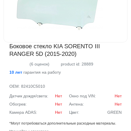
Боковое стекло KIA SORENTO III
RANGER 5D (2015-2020)
(6 оценок)
product id: 28889
10 лет
гарантия на работу
OEM:
82410C5010
Датчик дождя/света:
Нет
Окно под VIN:
Нет
Обогрев:
Нет
Антена:
Нет
Камера ADAS:
Нет
Цвет:
GREEN
*Могут потребоваться дополнительные расходные материалы.