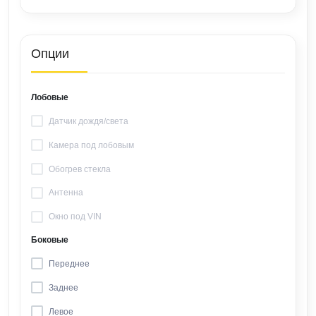
Опции
Лобовые
Датчик дождя/света
Камера под лобовым
Обогрев стекла
Антенна
Окно под VIN
Боковые
Переднее
Заднее
Левое