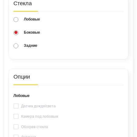
Стекла
Лобовые
Боковые
Задние
Опции
Лобовые
Датчик дождя/света
Камера под лобовым
Обогрев стекла