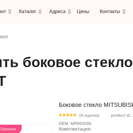
онт
Каталог
Адреса
Цены
Контакты
кол
ть боковое стекло
T
Боковое стекло MITSUBISH
(4 оценок)
product id:
OEM:
MR959286
Комплектация:
- Премиум