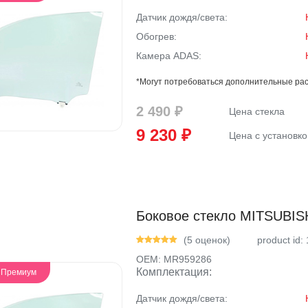
Датчик дождя/света:
Обогрев:
Камера ADAS:
*Могут потребоваться дополнительные рас
2 490 ₽
Цена стекла
9 230 ₽
Цена с установко
Боковое стекло MITSUBISH
(5 оценок)
product id:
OEM:
MR959286
Комплектация:
- Премиум
Датчик дождя/света: