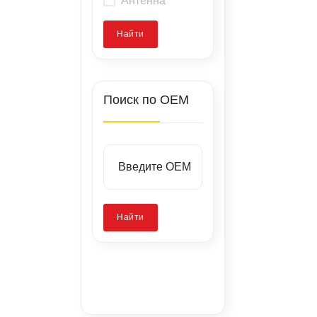
Найти
Поиск по OEM
Найти
Заводские
стенды
Запатентованная
Калибровка
технология
камер
Ремонт скола
стекла
без