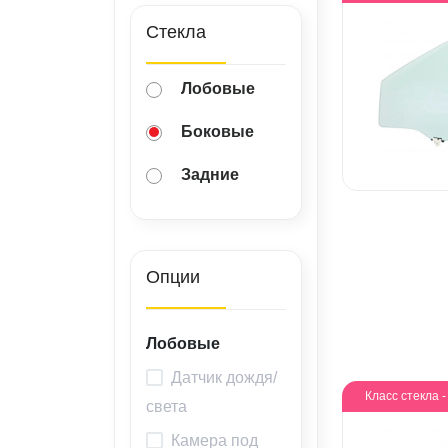
ВАКАНСИИ
Стекла
ВОПРОС-ОТВЕТ
Лобовые
Боковые
Задние
Опции
Лобовые
Датчик дождя/
Класс стекла 
света
Камера под