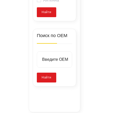
Найти
Поиск по OEM
Найти
Заводские
стенды
Запатентованная
Калибровка
технология
камер
Ремонт скола
стекла
без