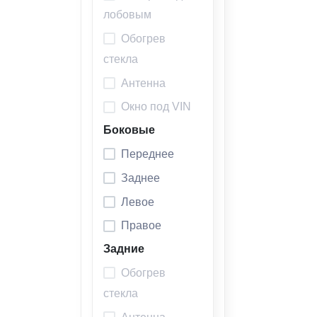
лобовым
Обогрев
стекла
Антенна
Окно под VIN
Боковые
Переднее
Заднее
Левое
Правое
Задние
Обогрев
стекла
Антенна