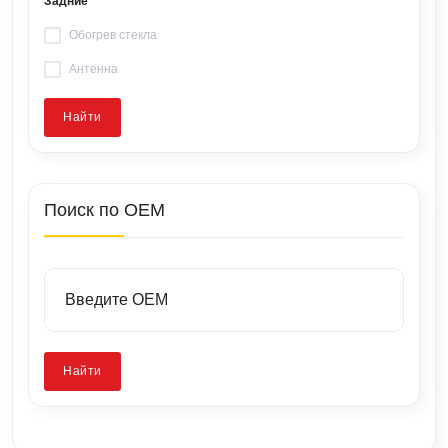
Задние
Обогрев стекла
Антенна
Найти
Поиск по OEM
Найти