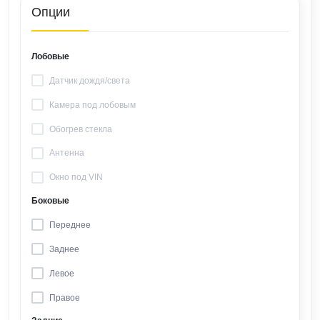
Опции
Лобовые
Датчик дождя/света
Камера под лобовым
Обогрев стекла
Антенна
Окно под VIN
Боковые
Переднее
Заднее
Левое
Правое