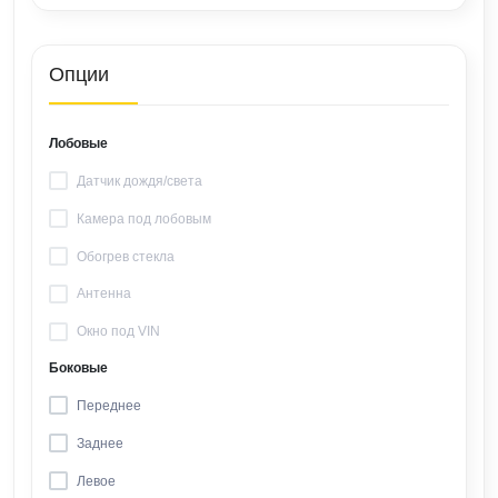
Опции
Лобовые
Датчик дождя/света
Камера под лобовым
Обогрев стекла
Антенна
Окно под VIN
Боковые
Переднее
Заднее
Левое