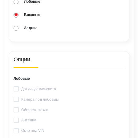
Лобовые
Боковые
Задние
Опции
Лобовые
Датчик дождя/света
Камера под лобовым
Обогрев стекла
Антенна
Окно под VIN