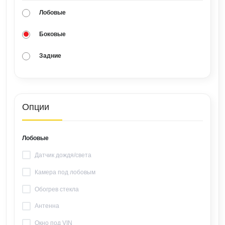
Лобовые
Боковые
Задние
Опции
Лобовые
Датчик дождя/света
Камера под лобовым
Обогрев стекла
Антенна
Окно под VIN