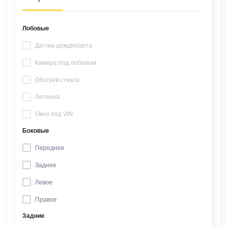
Лобовые
Датчик дождя/света
Камера под лобовым
Обогрев стекла
Антенна
Окно под VIN
Боковые
Переднее
Заднее
Левое
Правое
Задние