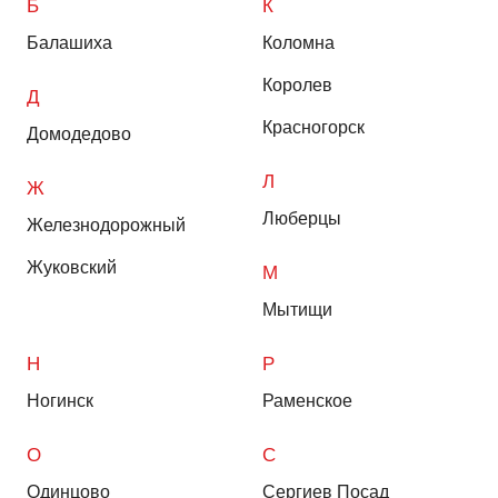
Б
К
Балашиха
Коломна
Королев
Д
Красногорск
Домодедово
Л
Ж
Люберцы
Железнодорожный
Жуковский
М
Мытищи
Н
Р
Ногинск
Раменское
О
С
Одинцово
Сергиев Посад