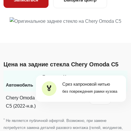
Цена на задние стекла Chery Omoda C5
Бренд
Цена с
Срез капроновой нитью
*
Автомобиль
стекла
заменой
Наличие
без повреждения рамки кузова
Chery Omoda
Chery
-
Купить
C5 (2022-н.в.)
*
Не является публичной офертой. Возможно, при замене
потребуется замена деталей разового монтажа (гелей, молдингов,