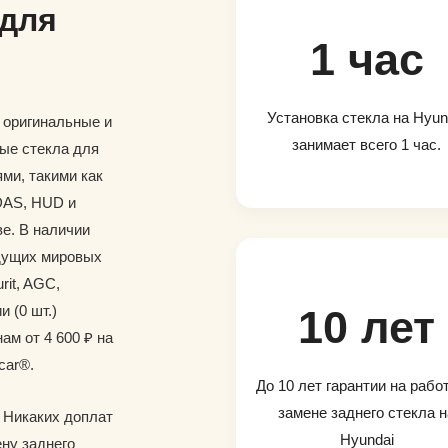
 для
1 час
Установка стекла на Hyun
и оригинальные и
занимает всего 1 час.
ые стекла для
ми, такими как
DAS, HUD и
е. В наличии
дущих мировых
rit, AGC,
и (0 шт.)
10 лет
ам от 4 600 ₽ на
car®.
До 10 лет гарантии на рабо
замене заднего стекла н
. Никаких доплат
Hyundai
ену заднего