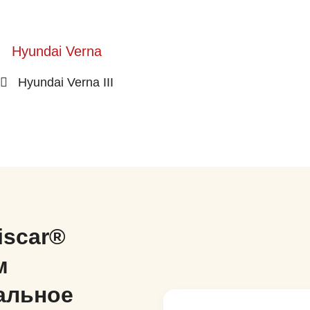
Hyundai Verna
Hyundai Verna III
iscar®
м
альное