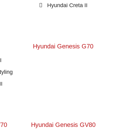
I
Hyundai Creta II
Hyundai Genesis G70
I
tyling
I
V70
Hyundai Genesis GV80