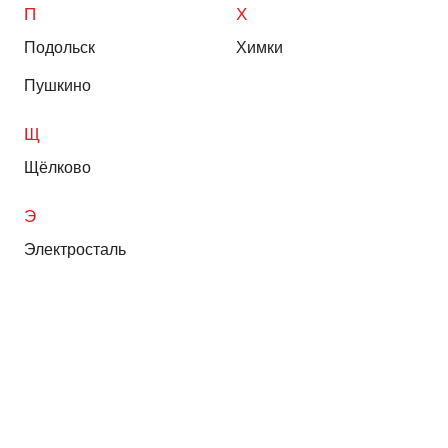
П
Х
Подольск
Химки
Пушкино
Щ
Щёлково
Э
Электросталь