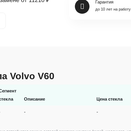
 замене от
11210 ₽
Гарантия
до 10 лет на работу
ла Volvo V60
Сегмент
стекла
Описание
Цена стекла
-
-
-