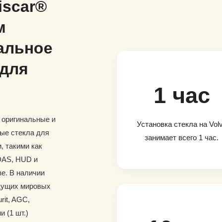
iscar®
м
альное
 для
1 час
и оригинальные и
Установка стекла на Vol
ые стекла для
занимает всего 1 час.
, такими как
DAS, HUD и
е. В наличии
дущих мировых
rit, AGC,
и (1 шт.)