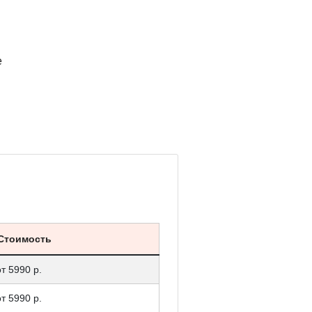
е
Стоимость
от 5990 р.
от 5990 р.