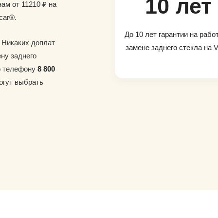
10 лет
ам от 11210 ₽ на
car®.
До 10 лет гарантии на рабо
. Никаких доплат
замене заднего стекла на V
ену заднего
по телефону
8 800
огут выбрать