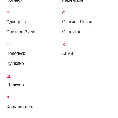
Ногинск
Раменское
О
С
Одинцово
Сергиев Посад
Орехово-Зуево
Серпухов
П
Х
Подольск
Химки
Пушкино
Щ
Щёлково
Э
Электросталь