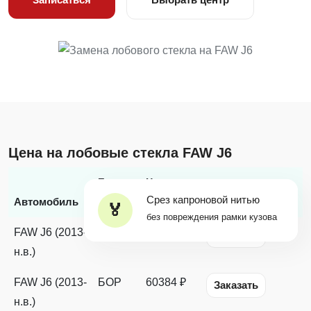
Цена на лобовые стекла FAW J6
Бренд
Цена с
Срез капроновой нитью
*
Автомобиль
стекла
заменой
Наличие
без повреждения рамки кузова
FAW J6 (2013-
FYG
58293 ₽
Заказать
н.в.)
FAW J6 (2013-
БОР
60384 ₽
Заказать
н.в.)