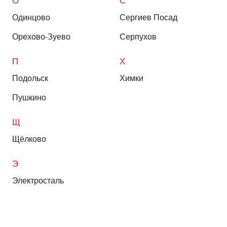
О
С
Одинцово
Сергиев Посад
Орехово-Зуево
Серпухов
П
Х
Подольск
Химки
Пушкино
Щ
Щёлково
Э
Электросталь