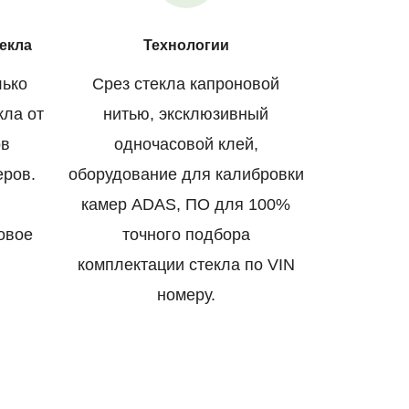
екла
Технологии
лько
Срез стекла капроновой
кла от
нитью, эксклюзивный
ов
одночасовой клей,
еров.
оборудование для калибровки
камер ADAS, ПО для 100%
овое
точного подбора
комплектации стекла по VIN
номеру.