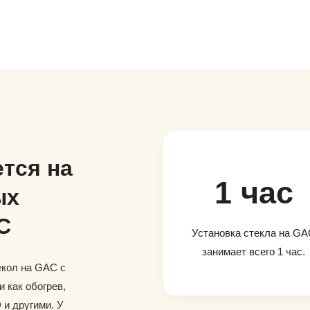
тся на
1 час
ых
C
Установка стекла на G
занимает всего 1 час.
кол на GAC с
 как обогрев,
и другими. У