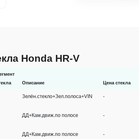
екла Honda HR-V
егмент
текла
Описание
Цена стекла
Зелён.стекло+Зел.полоса+VIN
-
ДД+Кам.движ.по полосе
-
ДД+Кам.движ.по полосе
-