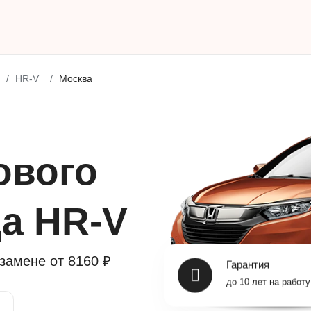
HR-V
Москва
ового
да HR-V
Гарантия
 замене от
8160 ₽
до 10 лет на работу